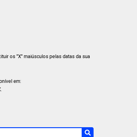
tituir os "X" maiúsculos pelas datas da sua
onível em:
.