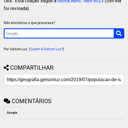
Obs.: Esta citação segue a
norma ABNT NBR 6023
(Sim ela
foi revisada).
Não encontrou o que procurava?
Por Gelson Luz. (
Quem é Gelson Luz?
)
COMPARTILHAR:
COMENTÁRIOS
Google