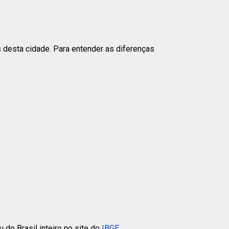
s desta cidade. Para entender as diferenças
do Brasil inteiro no site do
IBGE
.