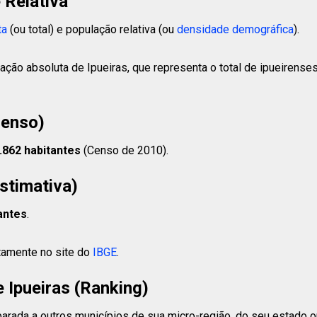
 Relativa
ta
(ou total) e população relativa (ou
densidade demográfica
).
ação absoluta de Ipueiras, que representa o total de ipueirense
Censo)
.862 habitantes
(Censo de 2010).
stimativa)
antes
.
etamente no site do
IBGE
.
Ipueiras (Ranking)
rada a outros municípios de sua micro-região, do seu estado ou 