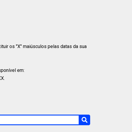
tituir os "X" maiúsculos pelas datas da sua
isponível em:
XX.