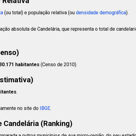
 Relativa
ta
(ou total) e população relativa (ou
densidade demográfica
).
ação absoluta de Candelária, que representa o total de candelar
Censo)
30.171 habitantes
(Censo de 2010).
stimativa)
itantes
.
etamente no site do
IBGE
.
 Candelária (Ranking)
parada a outros municípios de sua micro-região, do seu estado o