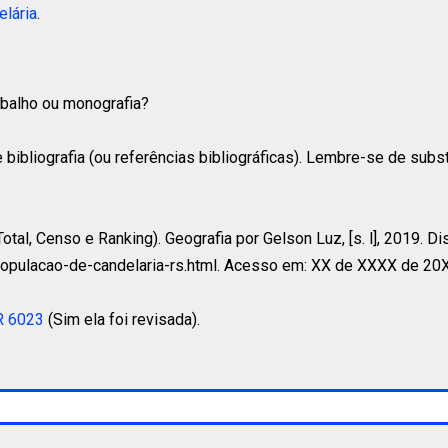
lária
.
rabalho ou monografia?
 bibliografia (ou referências bibliográficas). Lembre-se de subs
tal, Censo e Ranking). Geografia por Gelson Luz, [s. l], 2019. D
populacao-de-candelaria-rs.html. Acesso em: XX de XXXX de 20
R 6023
(Sim ela foi revisada).