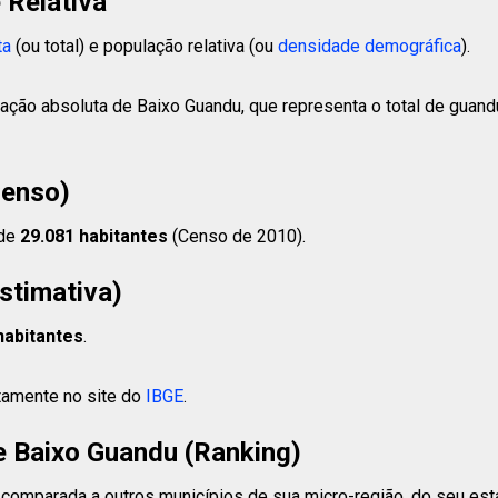
 Relativa
ta
(ou total) e população relativa (ou
densidade demográfica
).
lação absoluta de Baixo Guandu, que representa o total de guan
Censo)
 de
29.081 habitantes
(Censo de 2010).
stimativa)
habitantes
.
etamente no site do
IBGE
.
 Baixo Guandu (Ranking)
comparada a outros municípios de sua micro-região, do seu estad