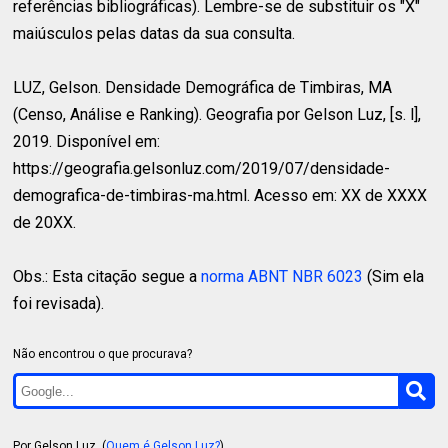
referências bibliográficas). Lembre-se de substituir os "X"
maiúsculos pelas datas da sua consulta.
LUZ, Gelson.
Densidade Demográfica de Timbiras, MA
(Censo, Análise e Ranking). Geografia por Gelson Luz, [s. l],
2019. Disponível em:
https://geografia.gelsonluz.com/2019/07/densidade-
demografica-de-timbiras-ma.html. Acesso em: XX de XXXX
de 20XX.
Obs.: Esta citação segue a
norma ABNT NBR 6023
(Sim ela
foi revisada).
Não encontrou o que procurava?
Por Gelson Luz. (
Quem é Gelson Luz?
)