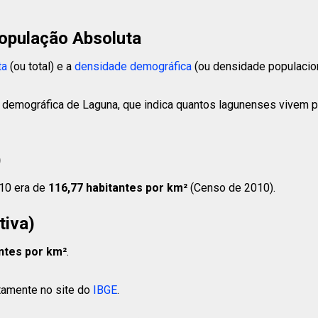
opulação Absoluta
ta
(ou total) e a
densidade demográfica
(ou densidade populacion
 demográfica de Laguna, que indica quantos lagunenses vivem p
)
10 era de
116,77 habitantes
por km²
(Censo de 2010).
tiva)
ntes
por km²
.
etamente no site do
IBGE
.