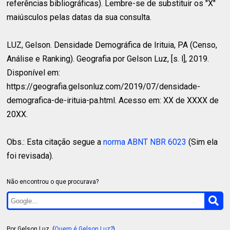
referências bibliográficas). Lembre-se de substituir os "X"
maiúsculos pelas datas da sua consulta.
LUZ, Gelson.
Densidade Demográfica de Irituia, PA (Censo,
Análise e Ranking). Geografia por Gelson Luz, [s. l], 2019.
Disponível em:
https://geografia.gelsonluz.com/2019/07/densidade-
demografica-de-irituia-pa.html. Acesso em: XX de XXXX de
20XX.
Obs.: Esta citação segue a
norma ABNT NBR 6023
(Sim ela
foi revisada).
Não encontrou o que procurava?
Por Gelson Luz. (
Quem é Gelson Luz?
)