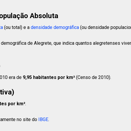
opulação Absoluta
ta
(ou total) e a
densidade demográfica
(ou densidade populacion
 demográfica de Alegrete, que indica quantos alegretenses vive
)
2010 era de
9,95 habitantes
por km²
(Censo de 2010).
tiva)
tes
por km²
.
etamente no site do
IBGE
.