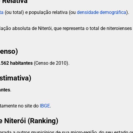
 Relativa
ta
(ou total) e população relativa (ou
densidade demográfica
).
ação absoluta de Niterói, que representa o total de niteroienses
Censo)
.562 habitantes
(Censo de 2010).
stimativa)
antes
.
etamente no site do
IBGE
.
Niterói (Ranking)
rada a outros municípios de sua micro-região, do seu estado ou 