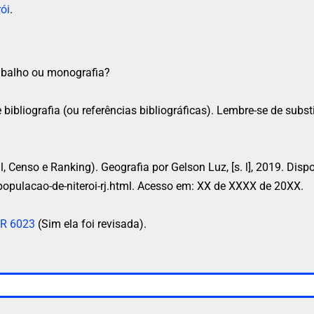
ói
.
trabalho ou monografia?
 bibliografia (ou referências bibliográficas). Lembre-se de subs
l, Censo e Ranking). Geografia por Gelson Luz, [s. l], 2019. Disp
opulacao-de-niteroi-rj.html. Acesso em: XX de XXXX de 20XX.
R 6023
(Sim ela foi revisada).