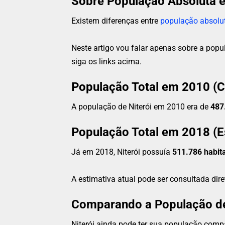
Sobre População Absoluta e
Existem diferenças entre
população absolu
Neste artigo vou falar apenas sobre a popul
siga os links acima.
População Total em 2010 (
A população de Niterói em 2010 era de
487
População Total em 2018 (E
Já em 2018, Niterói possuía
511.786 habit
A estimativa atual pode ser consultada dir
Comparando a População de 
Niterói ainda pode ter sua população compa