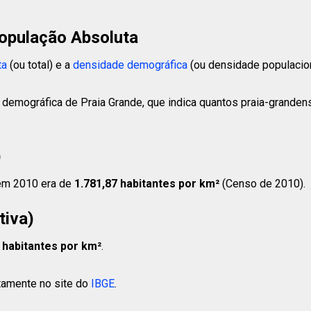
opulação Absoluta
ta
(ou total) e a
densidade demográfica
(ou densidade populacion
 demográfica de Praia Grande, que indica quantos praia-granden
)
 em 2010 era de
1.781,87 habitantes
por km²
(Censo de 2010).
tiva)
 habitantes
por km²
.
etamente no site do
IBGE
.