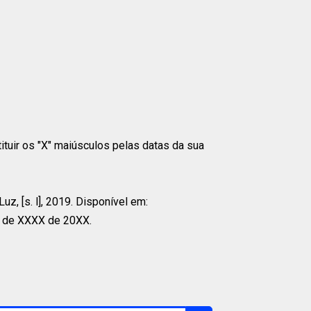
tituir os "X" maiúsculos pelas datas da sua
z, [s. l], 2019. Disponível em:
X de XXXX de 20XX.