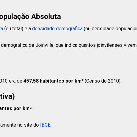
opulação Absoluta
ta
(ou total) e a
densidade demográfica
(ou densidade populacion
demográfica de Joinville, que indica quantos joinvilenses vivem
)
2010 era de
457,58 habitantes
por km²
(Censo de 2010).
tiva)
tantes
por km²
.
etamente no site do
IBGE
.