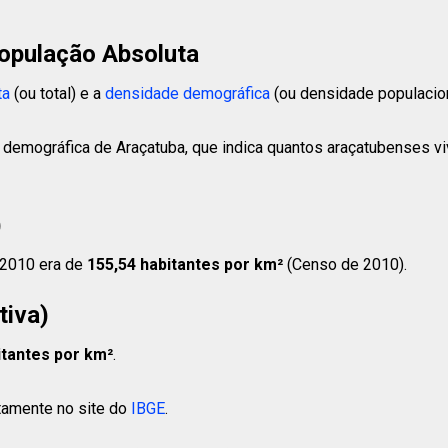
opulação Absoluta
ta
(ou total) e a
densidade demográfica
(ou densidade populacion
 demográfica de Araçatuba, que indica quantos araçatubenses vi
)
 2010 era de
155,54 habitantes
por km²
(Censo de 2010).
tiva)
itantes
por km²
.
etamente no site do
IBGE
.